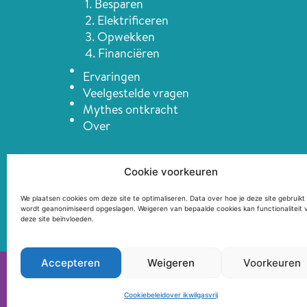
1. Besparen
2. Elektrificeren
3. Opwekken
4. Financiëren
Ervaringen
Veelgestelde vragen
Mythes ontkracht
Over
Cookie voorkeuren
We plaatsen cookies om deze site te optimaliseren. Data over hoe je deze site gebruikt
wordt geanonimiseerd opgeslagen. Weigeren van bepaalde cookies kan functionaliteit 
deze site beïnvloeden.
Accepteren
Weigeren
Voorkeuren
© Urgenda
Cookiebeleid
over ikwilgasvrij