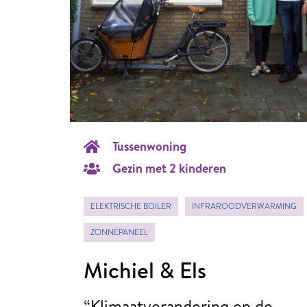
Tussenwoning
Gezin met 2 kinderen
ELEKTRISCHE BOILER
INFRAROODVERWARMING
ZONNEPANEEL
Michiel & Els
“Klimaatverandering en de